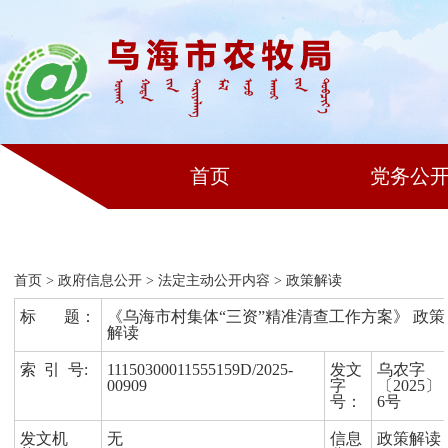
首页
党务公
首页
>
政府信息公开
>
法定主动公开内容
>
政策解读
标 题：
《乌海市村集体“三资”精准清查工作方案》 政策
解读
索 引 号:
11150300011555159D/2025-
发文
乌农字
00909
字
〔2025〕
号：
6号
发文机
无
信息
政策解读