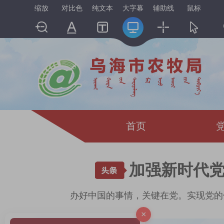
缩放
对比色
纯文本
大字幕
辅助线
鼠标