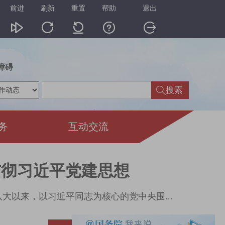
前进
刷新
重置
帮助
退出