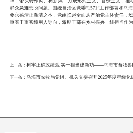
神，带头转作风、树新风，力戒形式主义、官僚主义，推
群众急难愁盼问题。围绕自治区党委“1571”工作部署和
要永葆清正廉洁之本，党组扛起全面从严治党主体责任，班
重实干重实绩用人导向，激励干部在乡村振兴一线担当作为
树牢正确政绩观 实干担当建新功——乌海市畜牧
上一条：
乌海市农牧局党组、机关党委召开2025年度星级化
下一条：