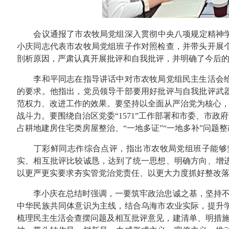
会议通报了市农牧局党组深入贯彻中央八项规定精神学习
小庆同志代表市农牧局党组班子作对照检查，并带头开展
剖析原因，严肃认真开展批评和自我批评，并明确了今后
李和平同志在指导讲话中对市农牧局党组民主生活会给
的要求。他指出，党员领导干部要用好批评与自我批评武
范权力、改进工作的效果。要坚持以全面从严治党为核心，
战斗力。要围绕自治区党委“1571”工作部署和市委、市
占耕地建房住宅类房屋整治、“一地多证”“一地多补”问题
丁彩鲜同志作综合点评，指出市农牧局党组班子能够坚
实、相互批评比较诚恳，达到了统一思想、明确方向、增
以更严更实要求夯实管党治党责任、以更大力度抓好整改
李小庆在总结时强调，一要筑牢政治忠诚之基，坚持不懈
中华民族共同体意识为主线，结合乌海市农业实际，提升
梳理民主生活会查摆问题及相互批评意见，建清单、明措施